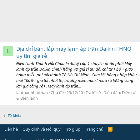
Địa chỉ bán, lắp máy lạnh áp trần Daikin FHNQ
L
uy tín, giá rẻ
Điện Lạnh Thanh Hải Châu là đại lý cấp 1 chuyên phân phối Máy
lạnh áp trần Daikin chính hãng với giá sỉ ưu đãi chỉ từ 1 bộ + giao
hàng miễn phí nội thành TP. Hồ Chí Minh. Cam kết hàng nhập khẩu
mới 100% – giá tốt nhất thị trường miền nam ( mua số lượng càng
lớn giá càng rẻ ) . Máy lạnh áp trần...
lanthanhhaichau
Chủ đề
29/12/20
Trả lời: 0
Diễn đàn:
Điện tử
& Điện lạnh
Từ khóa
Liên hệ
Quy định và Nội quy
Trợ giúp
Trang chủ