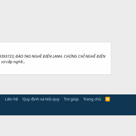
939393723, ĐÀO TẠO NGHỀ ĐIỆN LẠNH, CHỨNG CHỈ NGHỀ ĐIỆN
ơ cấp nghề...
Liên hệ
Quy định và Nội quy
Trợ giúp
Trang chủ