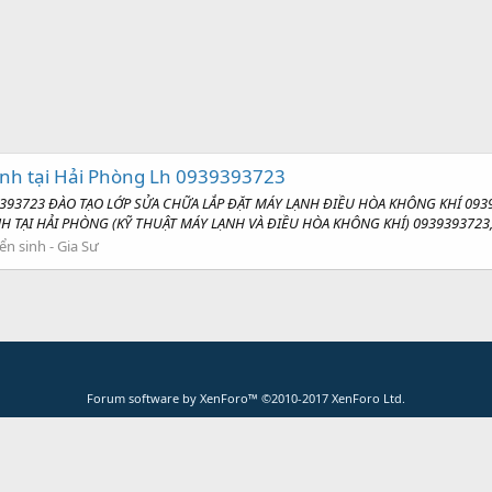
ạnh tại Hải Phòng Lh 0939393723
0939393723 ĐÀO TẠO LỚP SỬA CHỮA LẮP ĐẶT MÁY LẠNH ĐIỀU HÒA KHÔNG KHÍ 0
 TẠI HẢI PHÒNG (KỸ THUẬT MÁY LẠNH VÀ ĐIỀU HÒA KHÔNG KHÍ) 0939393723, s
ển sinh - Gia Sư
Forum software by XenForo™
©2010-2017 XenForo Ltd.