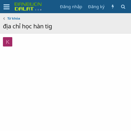
Đăng nhập
Đăng ký
Từ khóa
địa chỉ học hàn tig
K