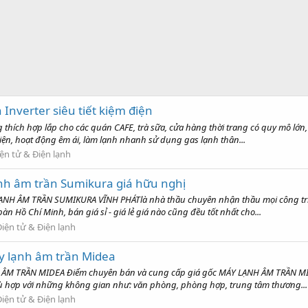
Inverter siêu tiết kiệm điện
ch hợp lắp cho các quán CAFE, trà sữa, cửa hàng thời trang có quy mô lớn, 
iện, hoạt động êm ái, làm lạnh nhanh sử dụng gas lạnh thân...
ện tử & Điện lạnh
ạnh âm trần Sumikura giá hữu nghị
H ÂM TRẦN SUMIKURA VĨNH PHÁTlà nhà thầu chuyên nhận thầu mọi công trình
àn Hồ Chí Minh, bán giá sỉ - giá lẻ giá nào cũng đều tốt nhất cho...
Điện tử & Điện lạnh
y lạnh âm trần Midea
 TRẦN MIDEA Điểm chuyên bán và cung cấp giá gốc MÁY LẠNH ÂM TRẦN MIDEA 
 hợp với những không gian như: văn phòng, phòng hợp, trung tâm thương...
Điện tử & Điện lạnh