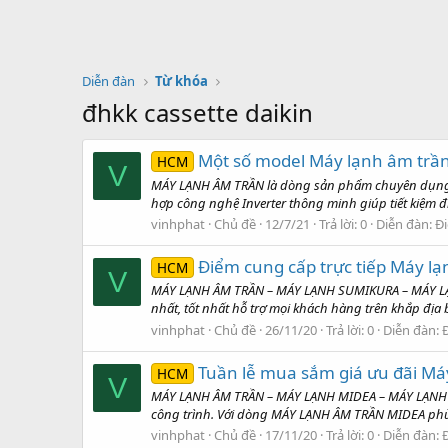
Diễn đàn
Từ khóa
đhkk cassette daikin
Một số model Máy lạnh âm trần 
HCM
V
MÁY LẠNH ÂM TRẦN là dòng sản phẩm chuyên dụng thí
hợp công nghệ Inverter thông minh giúp tiết kiệm đ
vinhphat
Chủ đề
12/7/21
Trả lời: 0
Diễn đàn:
Đi
Điểm cung cấp trực tiếp Máy l
HCM
V
MÁY LẠNH ÂM TRẦN – MÁY LẠNH SUMIKURA – MÁY LẠN
nhất, tốt nhất hỗ trợ mọi khách hàng trên khắp địa b
vinhphat
Chủ đề
26/11/20
Trả lời: 0
Diễn đàn:
Tuần lễ mua sắm giá ưu đãi Má
HCM
V
MÁY LẠNH ÂM TRẦN – MÁY LẠNH MIDEA – MÁY LẠNH ÂM
công trình. Với dòng MÁY LẠNH ÂM TRẦN MIDEA phù
vinhphat
Chủ đề
17/11/20
Trả lời: 0
Diễn đàn: