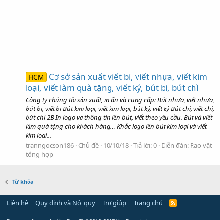
Cơ sở sản xuất viết bi, viết nhựa, viết kim
HCM
loại, viết làm quà tặng, viết ký, bút bi, bút chì
Công ty chúng tôi sản xuất, in ấn và cung cấp: Bút nhựa, viết nhựa,
bút bi, viết bi Bút kim loại, viết kim loại, bút ký, viết ký Bút chì, viết chì,
bút chì 2B In logo và thông tin lên bút, viết theo yêu cầu. Bút và viết
làm quà tặng cho khách hàng… Khắc logo lên bút kim loại và viết
kim loại...
tranngocson186
Chủ đề
10/10/18
Trả lời: 0
Diễn đàn:
Rao vặt
tổng hợp
Từ khóa
Liên hệ
Quy định và Nội quy
Trợ giúp
Trang chủ