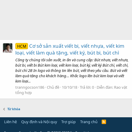
Cơ sở sản xuất viết bi, viết nhựa, viết kim
HCM
loại, viết làm quà tặng, viết ký, bút bi, bút chì
Công ty chúng tôi sản xuất, in ấn và cung cấp: Bút nhựa, viết nhựa,
bút bi, viết bi Bút kim loại, viết kim loại, bút ký, viết ký Bút chì, viết chì,
bút chì 2B In logo và thông tin lên bút, viết theo yêu cầu. Bút và viết
làm quà tặng cho khách hàng… Khắc logo lên bút kim loại và viết
kim loại...
tranngocson186
Chủ đề
10/10/18
Trả lời: 0
Diễn đàn:
Rao vặt
tổng hợp
Từ khóa
Liên hệ
Quy định và Nội quy
Trợ giúp
Trang chủ