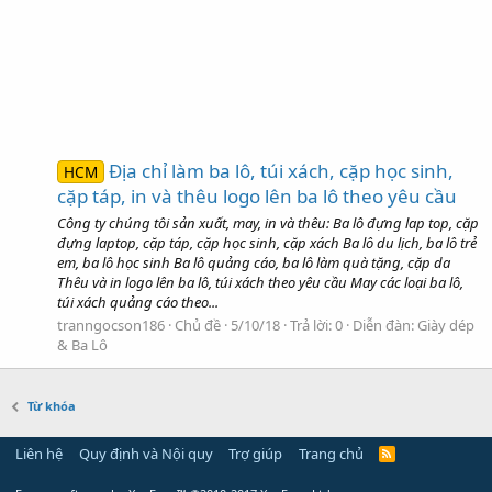
Địa chỉ làm ba lô, túi xách, cặp học sinh,
HCM
cặp táp, in và thêu logo lên ba lô theo yêu cầu
Công ty chúng tôi sản xuất, may, in và thêu: Ba lô đựng lap top, cặp
đựng laptop, cặp táp, cặp học sinh, cặp xách Ba lô du lịch, ba lô trẻ
em, ba lô học sinh Ba lô quảng cáo, ba lô làm quà tặng, cặp da
Thêu và in logo lên ba lô, túi xách theo yêu cầu May các loại ba lô,
túi xách quảng cáo theo...
tranngocson186
Chủ đề
5/10/18
Trả lời: 0
Diễn đàn:
Giày dép
& Ba Lô
Từ khóa
Liên hệ
Quy định và Nội quy
Trợ giúp
Trang chủ