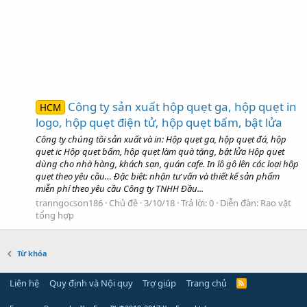
Công ty sản xuất hộp quẹt ga, hộp quẹt in
HCM
logo, hộp quẹt điện tử, hộp quẹt bấm, bật lửa
Công ty chúng tôi sản xuất và in: Hộp quẹt ga, hộp quẹt đá, hộp
quẹt ic Hộp quẹt bấm, hộp quẹt làm quà tặng, bật lửa Hộp quẹt
dùng cho nhà hàng, khách sạn, quán cafe. In lô gô lên các loại hộp
quẹt theo yêu cầu… Đặc biệt: nhận tư vấn và thiết kế sản phẩm
miễn phí theo yêu cầu Công ty TNHH Đầu...
tranngocson186
Chủ đề
3/10/18
Trả lời: 0
Diễn đàn:
Rao vặt
tổng hợp
Từ khóa
Liên hệ
Quy định và Nội quy
Trợ giúp
Trang chủ