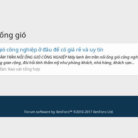
 ống gió
 công nghiệp ở đâu để có giá rẻ và uy tín
TRẦN NỐI ỐNG GIÓ CÔNG NGHIỆP Máy lạnh âm trần nối ống gió công nghiệp (
g gian rộng, đòi hỏi tính thẩm mỹ như phòng khách, nhà hàng, khách sạn...
đàn:
Rao vặt tổng hợp
Forum software by XenForo™
©2010-2017 XenForo Ltd.