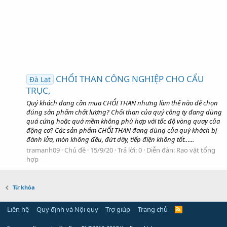
CHỔI THAN CÔNG NGHIỆP CHO CẨU
Đà Lạt
TRỤC,
Quý khách đang cần mua CHỔI THAN nhưng làm thế nào để chọn
đúng sản phẩm chất lượng? Chổi than của quý công ty đang dùng
quá cứng hoặc quá mềm không phù hợp với tốc độ vòng quay của
động cơ? Các sản phẩm CHỔI THAN đang dùng của quý khách bị
đánh lửa, mòn không đều, đứt dây, tiếp điện không tốt…...
tramanh09
Chủ đề
15/9/20
Trả lời: 0
Diễn đàn:
Rao vặt tổng
hợp
Từ khóa
Liên hệ
Quy định và Nội quy
Trợ giúp
Trang chủ