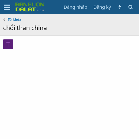
Đăng nhập
Đăng ký
Từ khóa
chổi than china
T