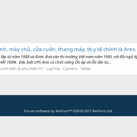
nh, máy chủ, cửa cuốn, thang máy, tb y tế chính là Ares
lập từ năm 1988 và được đưa vào thị trường Việt nam năm 1995, với đội ngũ kỹ
ẬT 100% . Đặc biệt UPS Ares có chức năng Ổn áp và Ổn tần tự...
:
Linh kiện & phụ kiện PC - LapTop - Camera - Tablet
Forum software by XenForo™
©2010-2017 XenForo Ltd.