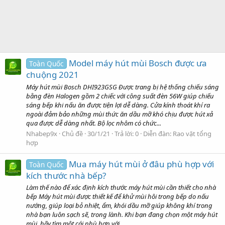
Model máy hút mùi Bosch được ưa
Toàn Quốc
chuộng 2021
Máy hút mùi Bosch DHI923GSG Được trang bị hệ thống chiếu sáng
bằng đèn Halogen gồm 2 chiếc với công suất đèn 56W giúp chiếu
sáng bếp khi nấu ăn được tiện lợi dễ dàng. Cửa kính thoát khí ra
ngoài đảm bảo những mùi thức ăn dầu mỡ khó chịu được hút xả
qua được dễ dàng nhất. Bộ lọc nhôm có chức...
Nhabep9x
Chủ đề
30/1/21
Trả lời: 0
Diễn đàn:
Rao vặt tổng
hợp
Mua máy hút mùi ở đâu phù hợp với
Toàn Quốc
kích thước nhà bếp?
Làm thế nào để xác định kích thước máy hút mùi cần thiết cho nhà
bếp Máy hút mùi được thiết kế để khử mùi hôi trong bếp do nấu
nướng, giúp loại bỏ nhiệt, ẩm, khói dầu mỡ giúp không khí trong
nhà bạn luôn sạch sẽ, trong lành. Khi bạn đang chọn một máy hút
mùi, hãy tìm một cái phù hợp với...