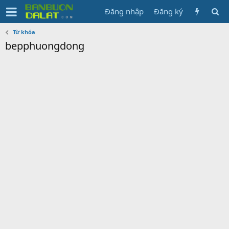
Đăng nhập
Đăng ký
Từ khóa
bepphuongdong