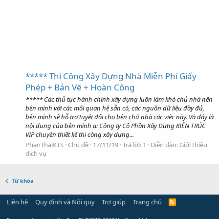
***** Thi Công Xây Dựng Nhà Miễn Phí Giấy
Phép + Bản Vẽ + Hoàn Công
***** Các thủ tục hành chính xây dựng luôn làm khó chủ nhà nên
bên mình với các mối quan hệ sẵn có, các nguồn dữ liệu đầy đủ,
bên mình sẽ hỗ trợ tuyệt đối cho bên chủ nhà các việc này. Và đây là
nội dung của bên mình ạ: Công ty Cổ Phần Xây Dựng KIẾN TRÚC
VIP chuyên thiết kế thi công xây dựng...
PhanThaiKTS
Chủ đề
17/11/19
Trả lời: 1
Diễn đàn:
Giới thiệu
dịch vụ
Từ khóa
Liên hệ
Quy định và Nội quy
Trợ giúp
Trang chủ