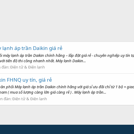
lạnh áp trần Daikin giá rẻ
áy lạnh áp trần Daikin chính hãng – lắp đặt giá rẻ - chuyên nghiệp uy tín tại
i tiến độ thi công nhanh nhất. Máy lạnh Daikin...
n đàn:
Điện tử & Điện lạnh
kin FHNQ uy tín, giá rẻ
ân phối Máy lạnh áp trần Daikin chính hãng với giá sỉ ưu đãi chỉ từ 1 bộ + gi
am ( mua số lượng càng lớn giá càng rẻ ) . Máy lạnh áp trần...
ễn đàn:
Điện tử & Điện lạnh