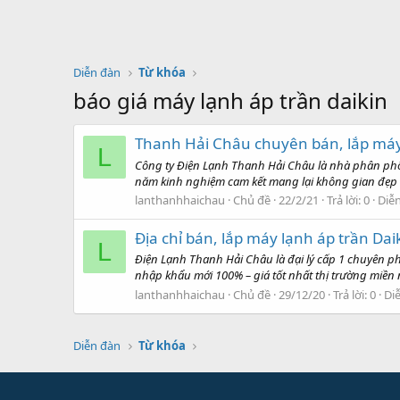
Diễn đàn
Từ khóa
báo giá máy lạnh áp trần daikin
Thanh Hải Châu chuyên bán, lắp máy 
L
Công ty Điện Lạnh Thanh Hải Châu là nhà phân phối m
năm kinh nghiệm cam kết mang lại không gian đẹp vớ
lanthanhhaichau
Chủ đề
22/2/21
Trả lời: 0
Diễ
Địa chỉ bán, lắp máy lạnh áp trần Dai
L
Điện Lạnh Thanh Hải Châu là đại lý cấp 1 chuyên ph
nhập khẩu mới 100% – giá tốt nhất thị trường miền n
lanthanhhaichau
Chủ đề
29/12/20
Trả lời: 0
Di
Diễn đàn
Từ khóa