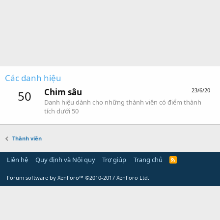
Các danh hiệu
Chim sâu
23/6/20
50
Danh hiệu dành cho những thành viên có điểm thành
tích dưới 50
Thành viên
Liên hệ
Quy định và Nội quy
Trợ giúp
Trang chủ
Forum software by XenForo™
©2010-2017 XenForo Ltd.