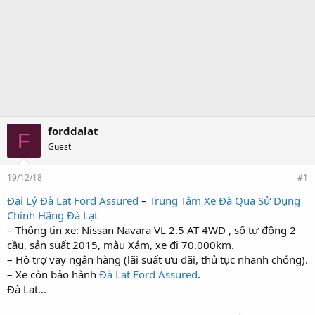
forddalat
F
Guest
19/12/18
#1
Đại Lý Đà Lat Ford Assured
–
Trung Tâm Xe Đã Qua Sử Dụng
Chính Hãng Đà Lạt
– Thông tin xe: Nissan Navara VL 2.5 AT 4WD , số tự động 2
cầu, sản suất 2015, màu Xám, xe đi 70.000km.
– Hỗ trợ vay ngân hàng (lãi suất ưu đãi, thủ tục nhanh chóng).
– Xe còn bảo hành
Đà Lat Ford Assured
.
Đà Lat...