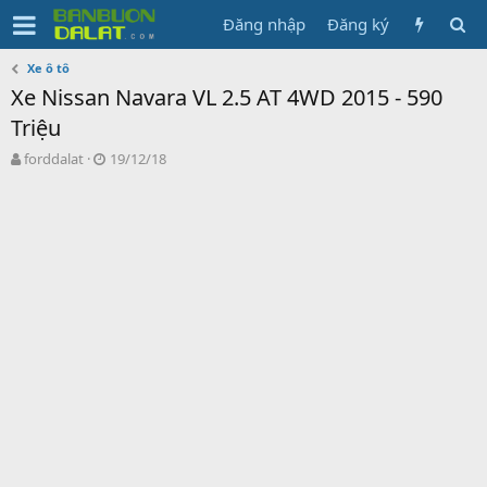
Đăng nhập
Đăng ký
Xe ô tô
Xe Nissan Navara VL 2.5 AT 4WD 2015 - 590
Triệu
N
N
forddalat
19/12/18
g
g
ư
à
ờ
y
i
g
k
ử
h
i
ở
i
t
ạ
o