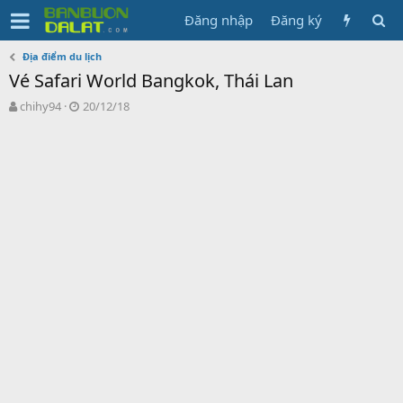
Đăng nhập
Đăng ký
Địa điểm du lịch
Vé Safari World Bangkok, Thái Lan
N
N
chihy94
20/12/18
g
g
ư
à
ờ
y
i
g
k
ử
h
i
ở
i
t
ạ
o