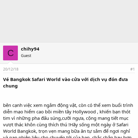
chihy94
C
Guest
20/12/18
#1
Vé Bangkok Safari World vào cửa với dịch vụ đón đưa
chung
bên cạnh việc xem ngắm động vật, còn có thể xem buổi trình
diễn mạo hiểm cao bồi miền tây Hollywood , khiến bạn thót
tim vì những pha đấu súng,cưỡi ngựa, cộng mang tiết mục
vượt thác khôn cùng thích thú !Hãy sống một ngày ở Safari
World Bangkok, trọn vẹn mang bữa ăn tự sắm để ngơi nghỉ
và nạp nhiên liệu cho chuyến tới của bạn. chắc chắn hay hơn