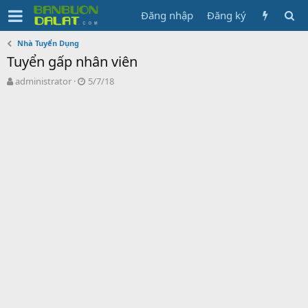
Đăng nhập
Đăng ký
Nhà Tuyển Dụng
Tuyển gấp nhân viên
N
N
administrator
5/7/18
g
g
ư
à
ờ
y
i
g
k
ử
h
i
ở
i
t
ạ
o