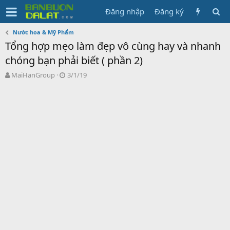
Đăng nhập
Đăng ký
Nước hoa & Mỹ Phẩm
Tổng hợp mẹo làm đẹp vô cùng hay và nhanh
chóng bạn phải biết ( phần 2)
N
N
MaiHanGroup
3/1/19
g
g
ư
à
ờ
y
i
g
k
ử
h
i
ở
i
t
ạ
o