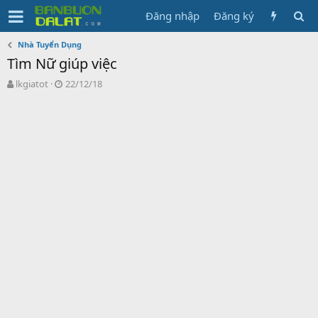
Đăng nhập
Đăng ký
Nhà Tuyển Dụng
Tìm Nữ giúp việc
N
N
lkgiatot
22/12/18
g
g
ư
à
ờ
y
i
g
k
ử
h
i
ở
i
t
ạ
o