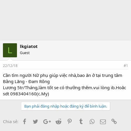
lkgiatot
L
Guest
22/12/18
#1
Cần tìm người Nữ phụ giúp việc nhà,bao ăn ở tại trung tâm
Bằng Lăng - Đam Rông
Lương 5tr/Tháng,làm tốt se có thưởng thêm.vui lòng ib.Hoăc
sdt 0983404160(c.My)
Bạn phải đăng nhập hoặc đăng ký để bình luận.
Facebook
Twitter
Google+
Reddit
Pinterest
Tumblr
WhatsApp
Email
Link
Chia sẻ: