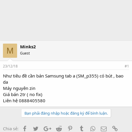
Minks2
M
Guest
23/12/18
#1
Như tiêu đề cần bán Samsung tab a (SM_p355) có bút , bao
da
Máy nguyên zin
Giá bán 2tr ( no fix)
Liên hệ 0888405580
Bạn phải đăng nhập hoặc đăng ký để bình luận.
Facebook
Twitter
Google+
Reddit
Pinterest
Tumblr
WhatsApp
Email
Link
Chia sẻ: