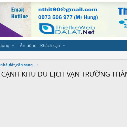
 dụng
Ăn uống - Khách sạn
nhà,đất,cần sang..
CẠNH KHU DU LỊCH VẠN TRƯỜNG THÀN