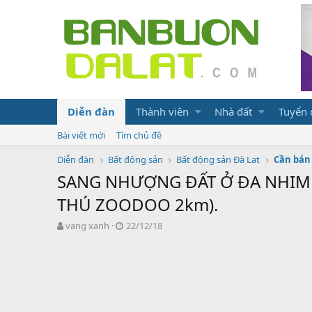
Diễn đàn
Thành viên
Nhà đất
Tuyển
Bài viết mới
Tìm chủ đề
Diễn đàn
Bất động sản
Bất động sản Đà Lạt
Cần bán 
SANG NHƯỢNG ĐẤT Ở ĐA NHIM 
THÚ ZOODOO 2km).
N
N
vang xanh
22/12/18
g
g
ư
à
ờ
y
i
g
k
ử
h
i