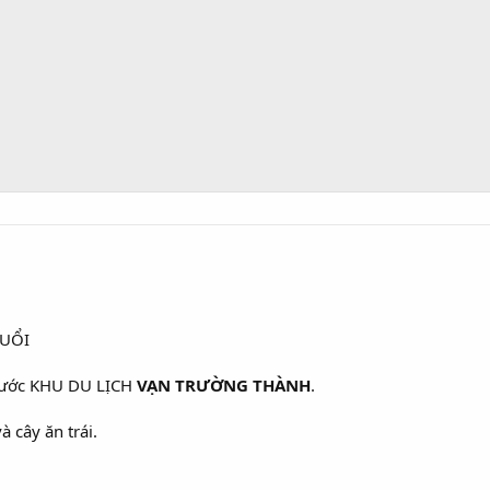
TUỔI
nước KHU DU LỊCH
VẠN TRƯỜNG THÀNH
.
cây ăn trái.