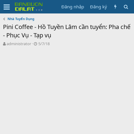
Đăng nhập
Đăng ký
Nhà Tuyển Dụng
Pini Coffee - Hồ Tuyền Lâm cần tuyển: Pha chế
- Phục Vụ - Tạp vụ
N
N
administrator
5/7/18
g
g
ư
à
ờ
y
i
g
k
ử
h
i
ở
i
t
ạ
o