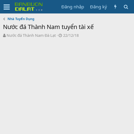
Đăng nhập
Đăng ký
Nhà Tuyển Dụng
Nước đá Thành Nam tuyển tài xế
N
N
Nước đá Thành Nam Đà Lạt
22/12/18
g
g
ư
à
ờ
y
i
g
k
ử
h
i
ở
i
t
ạ
o