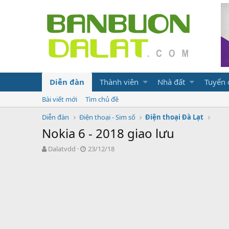
Diễn đàn
Thành viên
Nhà đất
Tuyển
Bài viết mới
Tìm chủ đề
Diễn đàn
Điện thoại - Sim số
Điện thoại Đà Lạt
Nokia 6 - 2018 giao lưu
N
N
Dalatvdd
23/12/18
g
g
ư
à
ờ
y
i
g
k
ử
h
i
ở
i