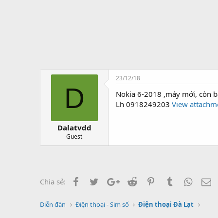
t
ạ
o
23/12/18
D
Nokia 6-2018 ,máy mới, còn bảo
Lh 0918249203
View attachm
Dalatvdd
Guest
Facebook
Twitter
Google+
Reddit
Pinterest
Tumblr
Whats
E
Chia sẻ:
Diễn đàn
Điện thoại - Sim số
Điện thoại Đà Lạt