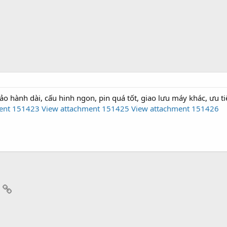
 hành dài, cấu hinh ngon, pin quá tốt, giao lưu máy khác, ưu tiê
ent 151423
View attachment 151425
View attachment 151426
App
mail
Link