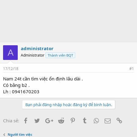
administrator
A
Administrator
Thành viên BQT
17/12/18
#1
Nam 24t cần tìm việc ổn định lâu dài .
Có bằng b2 .
Lh : 0941670203
Bạn phải đăng nhập hoặc đăng ký để bình luận.
Facebook
Twitter
Google+
Reddit
Pinterest
Tumblr
WhatsApp
Email
Link
Chia sẻ:
Người tìm việc