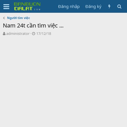
Đăng nhập
Đăng ký
Người tìm việc
Nam 24t cần tìm việc ...
N
N
administrator
17/12/18
g
g
ư
à
ờ
y
i
g
k
ử
h
i
ở
i
t
ạ
o