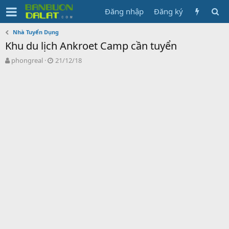
Đăng nhập
Đăng ký
Nhà Tuyển Dụng
Khu du lịch Ankroet Camp cần tuyển
N
N
phongreal
21/12/18
g
g
ư
à
ờ
y
i
g
k
ử
h
i
ở
i
t
ạ
o