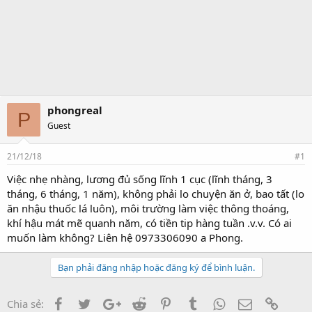
phongreal
P
Guest
21/12/18
#1
Việc nhẹ nhàng, lương đủ sống lĩnh 1 cục (lĩnh tháng, 3
tháng, 6 tháng, 1 năm), không phải lo chuyện ăn ở, bao tất (lo
ăn nhậu thuốc lá luôn), môi trường làm việc thông thoáng,
khí hậu mát mẽ quanh năm, có tiền tip hàng tuần .v.v. Có ai
muốn làm không? Liên hệ 0973306090 a Phong.
Bạn phải đăng nhập hoặc đăng ký để bình luận.
Facebook
Twitter
Google+
Reddit
Pinterest
Tumblr
WhatsApp
Email
Link
Chia sẻ: