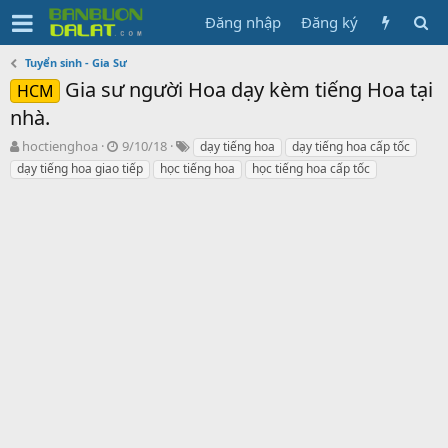
Đăng nhập
Đăng ký
Tuyển sinh - Gia Sư
Gia sư người Hoa dạy kèm tiếng Hoa tại
HCM
nhà.
N
N
T
hoctienghoa
9/10/18
dạy tiếng hoa
dạy tiếng hoa cấp tốc
g
g
ừ
dạy tiếng hoa giao tiếp
học tiếng hoa
học tiếng hoa cấp tốc
ư
à
k
ờ
y
h
i
g
ó
k
ử
a
h
i
ở
i
t
ạ
o