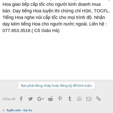
Hoa giao tiếp cấp tốc cho người kinh doanh mua
bán. Dạy tiếng Hoa luyện thi chứng chỉ HSK, TOCFL
.
Tiếng Hoa nghe nói cấp tốc cho mọi trình độ. Nhận
dạy kèm tiếng Hoa cho người nước ngoài. Liên hệ :
077.853.3518 ( Cô Giáo Hà)
day tieng hoa, hoc tieng hoa, day tieng hoa cap toc, hoc tieng hoa cap toc, day tieng hoa giao tiep,
hoc tieng hoa giao tiep, tieng hoa nghe noi, nghe noi tieng hoa, dam thoai tieng hoa, tieng hoa, day
kem tieng hoa, day tieng hoa tai nha, gia su tieng hoa, khoa hoc tieng hoa, giao vien tieng hoa, trung
tam tieng hoa, co giao day tieng hoa, day tieng hoa gioi, day tieng hoa uy tin, day tieng hoa cap toc,
hoc tieng hoa cap toc, hoc tieng hoa o dau, day tieng hoa o dau, hoc tieng trung quoc, day tieng trung
quoc, day kem tieng trung quoc, gia su tieng trung quoc, day tieng trung quoc tai nha, hoc tieng trung
quoc tai nha, day tieng hoa online, hoc tieng hoa online
Bạn phải đăng nhập hoặc đăng ký để bình luận.
Facebook
Twitter
Google+
Reddit
Pinterest
Tumblr
WhatsApp
Email
Link
Chia sẻ:
Tuyển sinh - Gia Sư