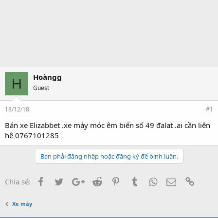
Hoàngg
H
Guest
18/12/18
#1
Bán xe Elizabbet .xe máy móc êm biển số 49 đalat .ai cần liên
hệ 0767101285
Bạn phải đăng nhập hoặc đăng ký để bình luận.
Facebook
Twitter
Google+
Reddit
Pinterest
Tumblr
WhatsApp
Email
Link
Chia sẻ:
Xe máy