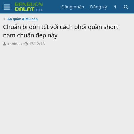
Đăng nhập
Đăng ký
Áo quần & Mũ nón
Chuẩn bị đón tết với cách phối quần short
nam chuẩn đẹp này
N
N
trabidao
17/12/18
g
g
ư
à
ờ
y
i
g
k
ử
h
i
ở
i
t
ạ
o