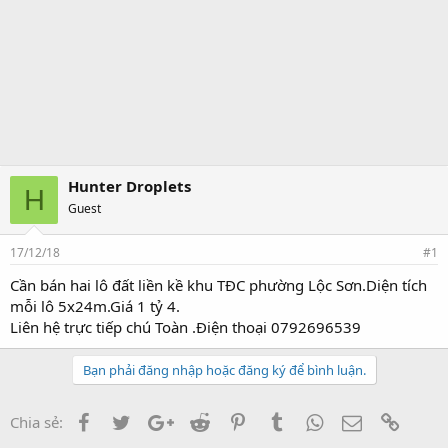
Hunter Droplets
H
Guest
17/12/18
#1
Cần bán hai lô đất liền kề khu TĐC phường Lộc Sơn.Diện tích
mỗi lô 5x24m.Giá 1 tỷ 4.
Liên hệ trực tiếp chú Toàn .Điện thoại 0792696539
Bạn phải đăng nhập hoặc đăng ký để bình luận.
Facebook
Twitter
Google+
Reddit
Pinterest
Tumblr
WhatsApp
Email
Link
Chia sẻ: