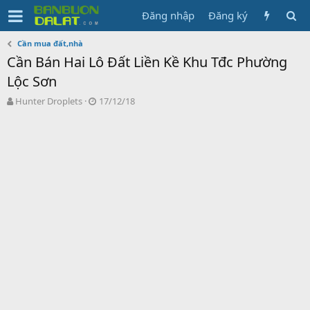
Đăng nhập
Đăng ký
Cần mua đất,nhà
Cần Bán Hai Lô Đất Liền Kề Khu Tđc Phường
Lộc Sơn
N
N
Hunter Droplets
17/12/18
g
g
ư
à
ờ
y
i
g
k
ử
h
i
ở
i
t
ạ
o