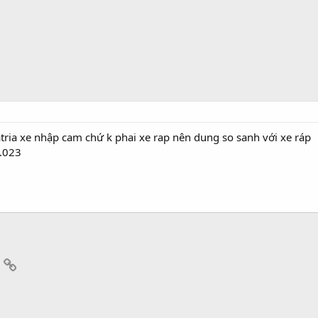
satria xe nhập cam chứ k phai xe rap nên dung so sanh với xe ráp
3.023
App
mail
Link