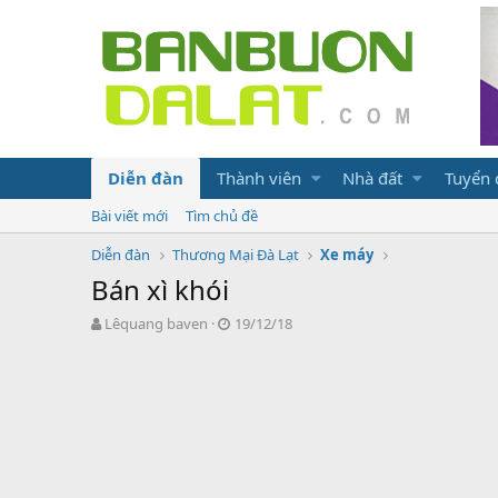
Diễn đàn
Thành viên
Nhà đất
Tuyển
Bài viết mới
Tìm chủ đề
Diễn đàn
Thương Mại Đà Lạt
Xe máy
Bán xì khói
N
N
Lêquang baven
19/12/18
g
g
ư
à
ờ
y
i
g
k
ử
h
i
ở
i