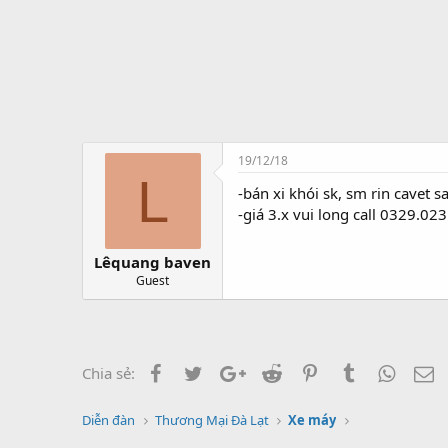
t
ạ
o
19/12/18
L
-bán xi khói sk, sm rin cavet 
-giá 3.x vui long call 0329.02
Lêquang baven
Guest
Facebook
Twitter
Google+
Reddit
Pinterest
Tumblr
Whats
E
Chia sẻ:
Diễn đàn
Thương Mại Đà Lạt
Xe máy