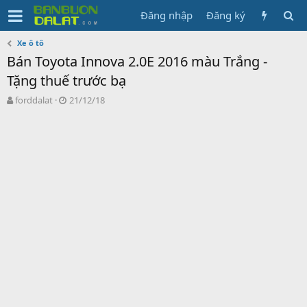
Đăng nhập
Đăng ký
Xe ô tô
Bán Toyota Innova 2.0E 2016 màu Trắng -
Tặng thuế trước bạ
N
N
forddalat
21/12/18
g
g
ư
à
ờ
y
i
g
k
ử
h
i
ở
i
t
ạ
o