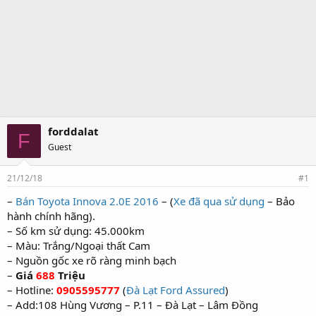
forddalat
F
Guest
21/12/18
#1
–
Bán Toyota Innova 2.0E 2016
– (
Xe đã qua sử dụng
– Bảo
hành chính hãng).
– Số km sử dụng: 45.000km
– Màu: Trắng/Ngoại thất Cam
– Nguồn gốc xe rõ ràng minh bạch
–
Giá
688
Triệu
– Hotline:
0905595777
(
Đà Lạt Ford Assured
)
– Add:108 Hùng Vương – P.11 – Đà Lạt – Lâm Đồng