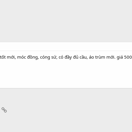
 tốt mới, móc đồng, cóng sứ, có đầy đủ cầu, áo trùm mới. giá 50
App
mail
Link