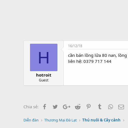
t
ạ
o
16/12/18
H
cần bán lồng lửa 80 nan, lồng
liên hệ: 0379 717 144
hotroit
Guest
Facebook
Twitter
Google+
Reddit
Pinterest
Tumblr
Whats
E
Chia sẻ:
Diễn đàn
Thương Mại Đà Lạt
Thú nuôi & Cây cảnh