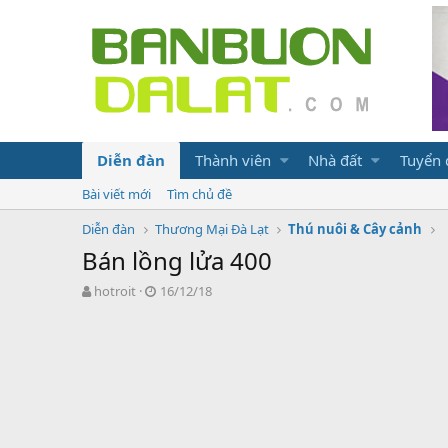
Diễn đàn
Thành viên
Nhà đất
Tuyển
Bài viết mới
Tìm chủ đề
Diễn đàn
Thương Mại Đà Lạt
Thú nuôi & Cây cảnh
Bán lồng lửa 400
N
N
hotroit
16/12/18
g
g
ư
à
ờ
y
i
g
k
ử
h
i
ở
i