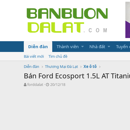
Diễn đàn
Thành viên
Nhà đất
Tuyển
Bài viết mới
Tìm chủ đề
Diễn đàn
Thương Mại Đà Lạt
Xe ô tô
Bán Ford Ecosport 1.5L AT Titan
N
N
forddalat
20/12/18
g
g
ư
à
ờ
y
i
g
k
ử
h
i
ở
i