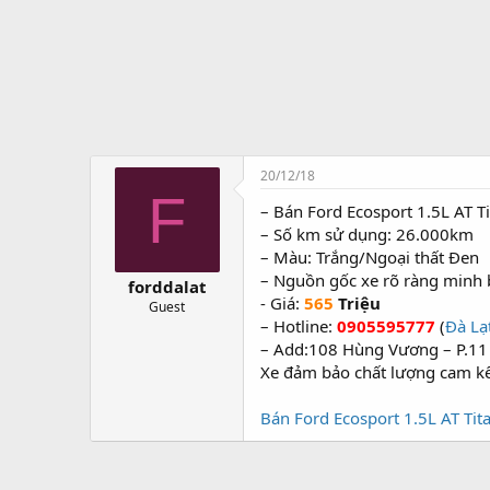
t
ạ
o
20/12/18
F
– Bán Ford Ecosport 1.5L AT 
– Số km sử dụng: 26.000km
– Màu: Trắng/Ngoại thất Đen
– Nguồn gốc xe rõ ràng minh 
forddalat
- Giá:
565
Triệu
Guest
– Hotline:
0905595777
(
Đà Lạ
– Add:108 Hùng Vương – P.11
Xe đảm bảo chất lượng cam kế
Bán Ford Ecosport 1.5L AT Ti