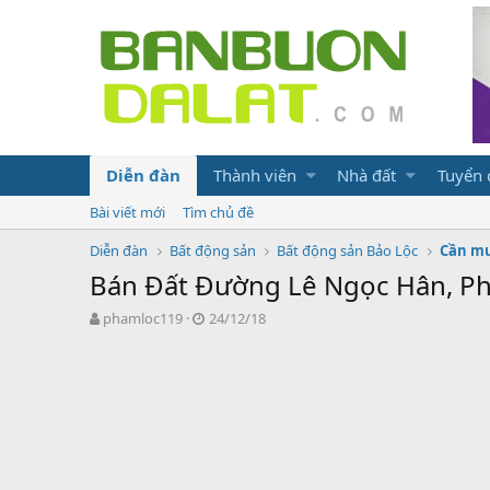
Diễn đàn
Thành viên
Nhà đất
Tuyển
Bài viết mới
Tìm chủ đề
Diễn đàn
Bất động sản
Bất động sản Bảo Lộc
Cần mu
Bán Đất Đường Lê Ngọc Hân, Ph
N
N
phamloc119
24/12/18
g
g
ư
à
ờ
y
i
g
k
ử
h
i
ở
i