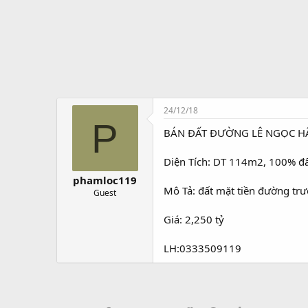
t
ạ
o
24/12/18
P
BÁN ĐẤT ĐƯỜNG LÊ NGỌC HÂ
Diện Tích: DT 114m2, 100% đấ
phamloc119
Mô Tả: đất mặt tiền đường trư
Guest
Giá: 2,250 tỷ
LH:0333509119