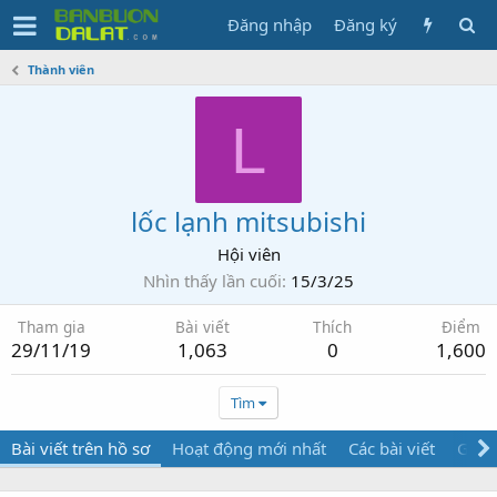
Đăng nhập
Đăng ký
Thành viên
L
lốc lạnh mitsubishi
Hội viên
Nhìn thấy lần cuối
15/3/25
Tham gia
Bài viết
Thích
Điểm
29/11/19
1,063
0
1,600
Tìm
Bài viết trên hồ sơ
Hoạt động mới nhất
Các bài viết
Giới 