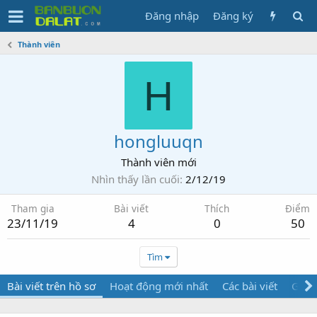
Đăng nhập
Đăng ký
Thành viên
H
hongluuqn
Thành viên mới
Nhìn thấy lần cuối
2/12/19
Tham gia
Bài viết
Thích
Điểm
23/11/19
4
0
50
Tìm
Bài viết trên hồ sơ
Hoạt động mới nhất
Các bài viết
Giới 