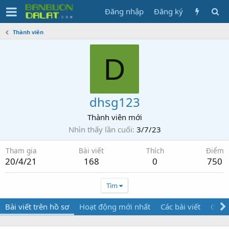
Đăng nhập
Đăng ký
Thành viên
D
dhsg123
Thành viên mới
Nhìn thấy lần cuối
3/7/23
Tham gia
Bài viết
Thích
Điểm
20/4/21
168
0
750
Tìm
Bài viết trên hồ sơ
Hoạt động mới nhất
Các bài viết
Giới 