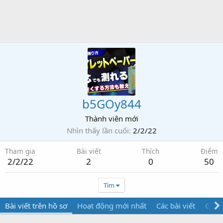
b5GOy844
Thành viên mới
Nhìn thấy lần cuối
2/2/22
Tham gia
Bài viết
Thích
Điểm
2/2/22
2
0
50
Tìm
Bài viết trên hồ sơ
Hoạt động mới nhất
Các bài viết
Giới 