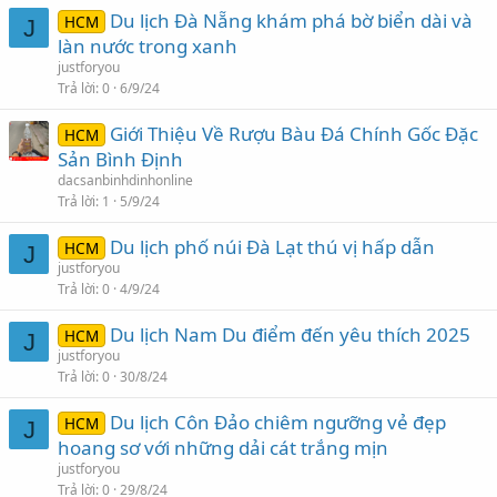
Du lịch Đà Nẵng khám phá bờ biển dài và
HCM
J
làn nước trong xanh
justforyou
Trả lời
0
6/9/24
Giới Thiệu Về Rượu Bàu Đá Chính Gốc Đặc
HCM
Sản Bình Định
dacsanbinhdinhonline
Trả lời
1
5/9/24
Du lịch phố núi Đà Lạt thú vị hấp dẫn
HCM
J
justforyou
Trả lời
0
4/9/24
Du lịch Nam Du điểm đến yêu thích 2025
HCM
J
justforyou
Trả lời
0
30/8/24
Du lịch Côn Đảo chiêm ngưỡng vẻ đẹp
HCM
J
hoang sơ với những dải cát trắng mịn
justforyou
Trả lời
0
29/8/24