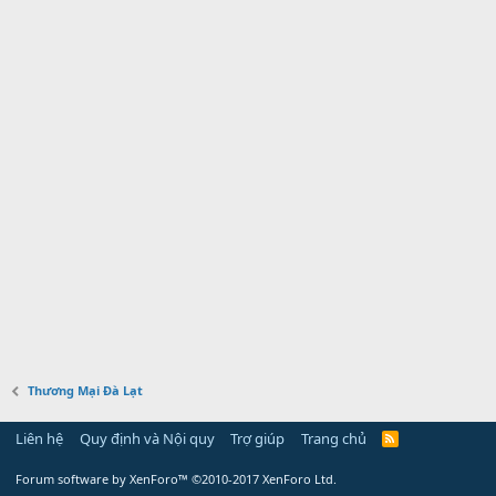
Thương Mại Đà Lạt
Liên hệ
Quy định và Nội quy
Trợ giúp
Trang chủ
Forum software by XenForo™
©2010-2017 XenForo Ltd.