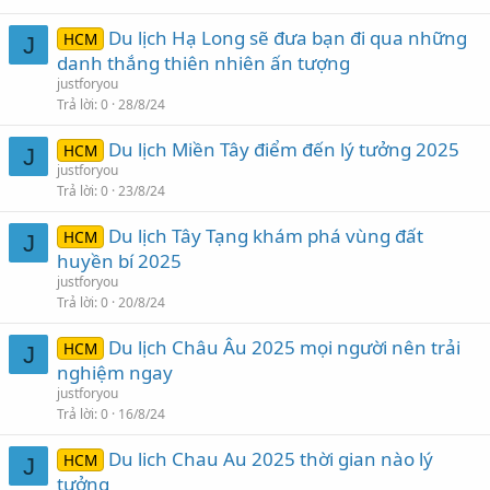
Du lịch Hạ Long sẽ đưa bạn đi qua những
HCM
J
danh thắng thiên nhiên ấn tượng
justforyou
Trả lời
0
28/8/24
Du lịch Miền Tây điểm đến lý tưởng 2025
HCM
J
justforyou
Trả lời
0
23/8/24
Du lịch Tây Tạng khám phá vùng đất
HCM
J
huyền bí 2025
justforyou
Trả lời
0
20/8/24
Du lịch Châu Âu 2025 mọi người nên trải
HCM
J
nghiệm ngay
justforyou
Trả lời
0
16/8/24
Du lich Chau Au 2025 thời gian nào lý
HCM
J
tưởng