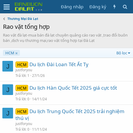
Đăng nhập
Đăng ký
Thương Mại Đà Lạt
Rao vặt tổng hợp
Rao vặt đà lạt-mua bán đà lạt chuyên quảng cáo rao vặt ,trao đổi buôn
bán ,dịch vụ thương mại,rao vặt tổng hợp tại Đà Lạt
HCM
Bộ lọc
Du lịch Đài Loan Tết Ất Tỵ
HCM
J
justforyou
Trả lời
1
27/1/26
Du lịch Hàn Quốc Tết 2025 giá cực tốt
HCM
J
justforyou
Trả lời
0
14/11/24
Du lịch Trung Quốc Tết 2025 trải nghiệm
HCM
J
thú vị
justforyou
Trả lời
0
11/11/24